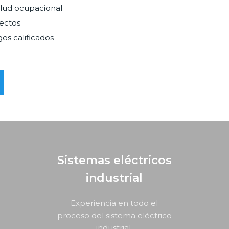
alud ocupacional
ectos
os calificados
Sistemas eléctricos
industrial
Experiencia en todo el
proceso del sistema eléctrico
industrial.